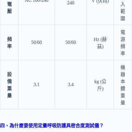
AC 100-240
V (伏特)
240
電
入
壓
範
圍
電
頻
Hz (赫
源
50/60
50/60
率
茲)
頻
率
機
設
器
備
kg (公
本
3.1
3.4
重
斤)
體
量
重
量
四
、為什麼要使用定量呼吸防護具密合度測試儀？