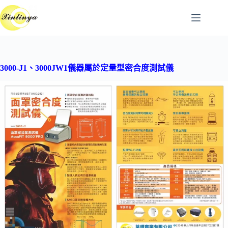
跳
至
主
要
內
容
3000-J1
、3000JW1儀器屬於定量型密合度測試儀