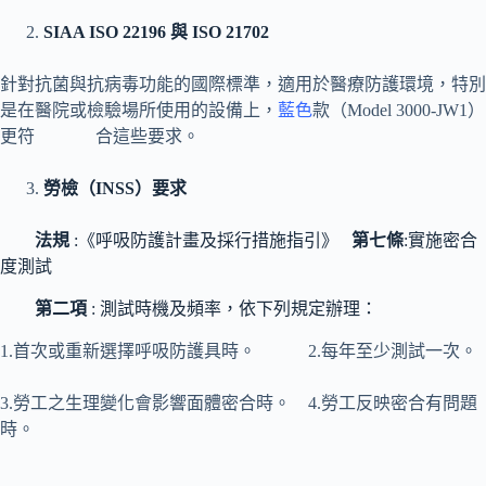
SIAA ISO 22196
與 ISO 21702
針對抗菌與抗病毒功能的國際標準，適用於醫療防護環境，特別
是在醫院或檢驗場所使用的設備上，
藍色
款（Model 3000-JW1）
更符 合這些要求。
勞檢（INSS）要求
法規
:《呼吸防護計畫及採行措施指引》
第七條
:實施密合
度測試
第二項
: 測試時機及頻率，依下列規定辦理：
1.首次或重新選擇呼吸防護具時。 2.每年至少測試一次。
3.勞工之生理變化會影響面體密合時。 4.勞工反映密合有問題
時。