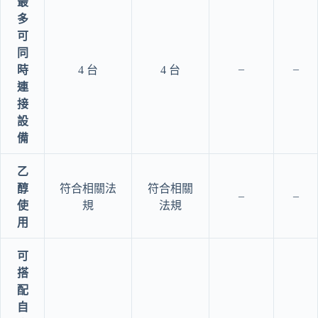
最
多
可
同
–
–
時
4 台
4 台
連
接
設
備
乙
醇
符合相關法
符合相關
–
–
使
規
法規
用
可
搭
配
自