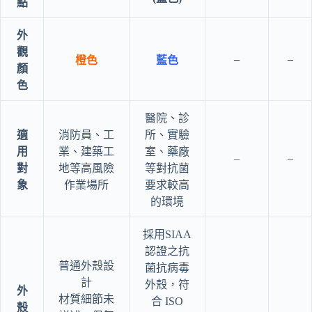
點
外
觀
–
–
橙色
藍色
顏
色
醫院、診
適
消防員、工
所、實驗
用
業、建築工
室、藥廠
–
–
對
地等高風險
等對抗菌
象
作業場所
要求較高
的環境
採用SIAA
認證之抗
普通外殼設
菌抗病毒
計
外殼，符
外
材質細節未
合 ISO
殼