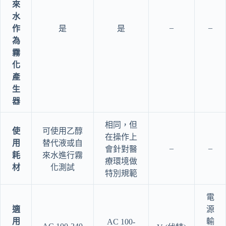
來
水
–
–
作
是
是
為
霧
化
產
生
器
相同，但
使
可使用乙醇
在操作上
用
替代液或自
–
–
會針對醫
耗
來水進行霧
療環境做
材
化測試
特別規範
電
適
源
用
輸
AC 100-