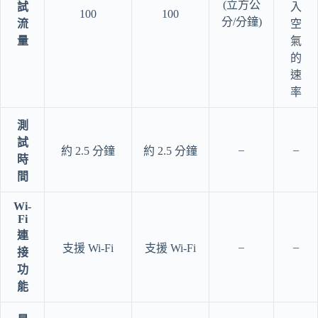
(立方公
試
入
100
100
分/分鐘)
流
空
量
氣
的
速
率
測
試
–
–
約 2.5 分鐘
約 2.5 分鐘
時
間
Wi-
Fi
連
–
–
支援 Wi-Fi
支援 Wi-Fi
接
功
能