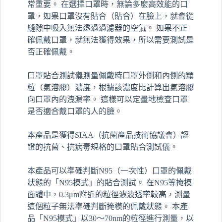
常重要。 在選擇口罩時，無論多麼高效能的口
罩，如果口罩沒有貼合（貼合）在臉上，就會從
縫隙中吸入無法透過過濾器的空氣。 如果不正
確佩戴口罩，就無法獲得效果，所以需要測試是
否正確佩戴。
口罩貼合測試儀測量佩戴時口罩外側和內側的顆
粒（氣溶膠）濃度，根據該濃度比計算出氣溶膠
向口罩內的洩漏率。 這樣可以定量地檢查口罩
是否適合戴口罩的人的臉。
本產品是獲得SIAA（抗菌產品技術協議會）認
證的抗菌、抗病毒規格的口罩貼合測試儀。
本產品可以準確判斷N95（一次性）口罩的佩戴
狀態的「N95模式」的貼合測試。 在N95等掩模
面體中，0.3μm附近的粒徑濾波透率較高，測量
這個粒子無法準確判斷掩模的佩戴狀態。 本產
品「N95模式」以30～70nm的粒徑進行測量，以