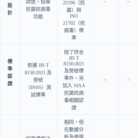
–
–
詳述，但無
22196（抗
設
抗菌抗病毒
菌）與
計
ISO
功能
21702（抗
病毒）標
準
除了符合
JIS T
標
8150:2021
依據 JIS T
準
及勞檢標
8150:2021 及
認
準外，另
–
–
勞檢
證
加入 SIAA
（INSS）測
抗菌抗病
試標準
毒相關認
證
相同，但
在數據分
析及使用