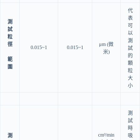
代
表
測
可
試
以
粒
測
徑
μm (微
0.015~1
0.015~1
試
米)
的
範
顆
圍
粒
大
小
測
試
時
cm³/min
測
吸