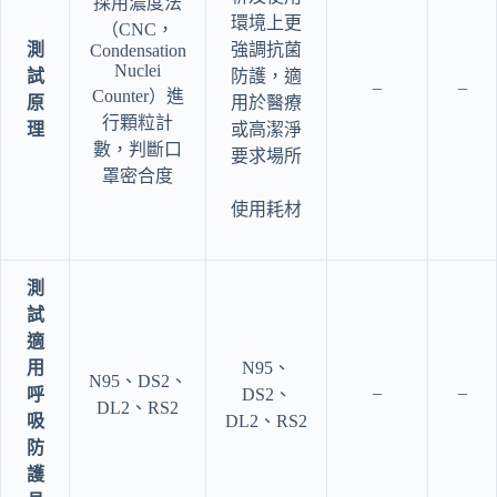
採用濃度法
環境上更
（CNC，
測
強調抗菌
Condensation
Nuclei
試
防護，適
–
–
Counter）進
原
用於醫療
行顆粒計
理
或高潔淨
數，判斷口
要求場所
罩密合度
使用耗材
測
試
適
用
N95、
N95、DS2、
–
–
呼
DS2、
DL2、RS2
吸
DL2、RS2
防
護