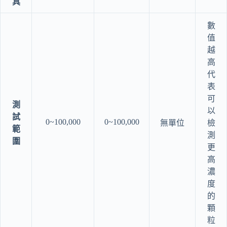
具
數
值
越
高
代
表
可
測
以
試
0~100,000
0~100,000
無單位
檢
範
測
圍
更
高
濃
度
的
顆
粒