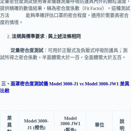
定量密合度測試使用專業儀器測量呼吸防護具內外的顆粒濃度，
提供精確的數值結果，稱為密合度係數（Fit Factor）。這種測試
方法 能夠準確評估口罩的密合程度，適用於需要高密合
度的情境。
法規與標準要求
:
與上述法條相同
定量密合度測試
：可用於正壓式及負壓式呼吸防護具；測
試所得之密合係數，半面體需大於一百，全面體需大於五百。
三
、
面罩密合度測試儀 Model 3000-J1 vs Model 3000-JW1
差異
比較
差
Model
Model 3000-
說
3000-JW1
異
單位
J1 (橙色)
明
(藍色)