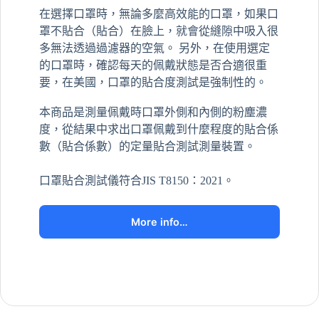
在選擇口罩時，無論多麼高效能的口罩，如果口
罩不貼合（貼合）在臉上，就會從縫隙中吸入很
多無法透過過濾器的空氣。 另外，在使用選定
的口罩時，確認每天的佩戴狀態是否合適很重
要，在美國，口罩的貼合度測試是強制性的。
本商品是測量佩戴時口罩外側和內側的粉塵濃
度，從結果中求出口罩佩戴到什麼程度的貼合係
數（貼合係數）的定量貼合測試測量裝置。
口罩貼合測試儀符合JIS T8150：2021。
More info…