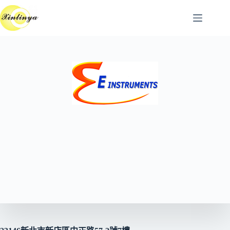
跳
至
主
要
內
容