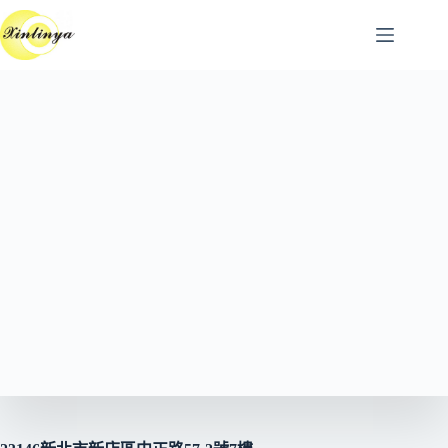
跳
至
主
要
內
容