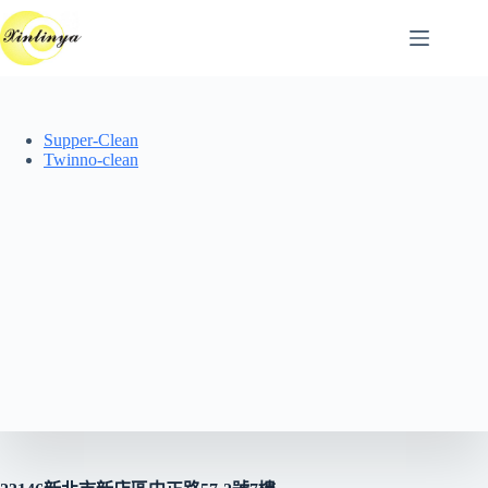
跳
至
主
要
內
Supper-Clean
容
Twinno-clean