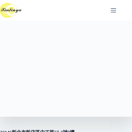
跳
至
主
要
內
容