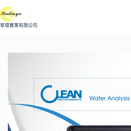
跳
至
主
要
莘環實業有限公司
內
容