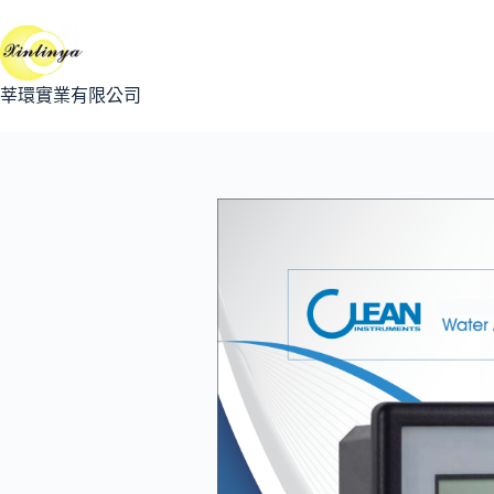
跳
至
主
要
莘環實業有限公司
內
容