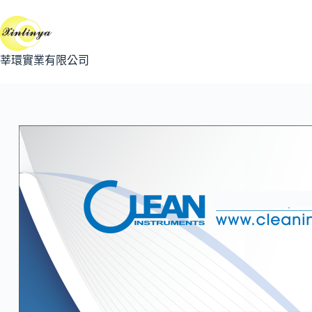
跳
至
主
要
莘環實業有限公司
內
容