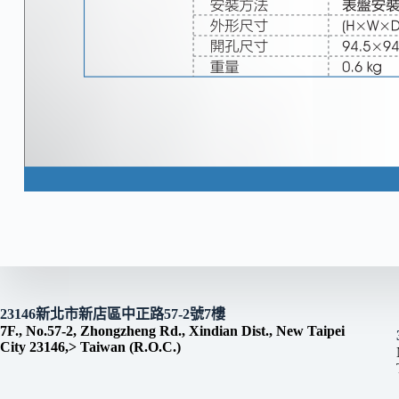
23146新北市新店區中正路57-2號7樓
7F., No.57-2, Zhongzheng Rd., Xindian Dist., New Taipei
City 23146,> Taiwan (R.O.C.)