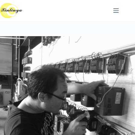
跳
至
主
要
內
容