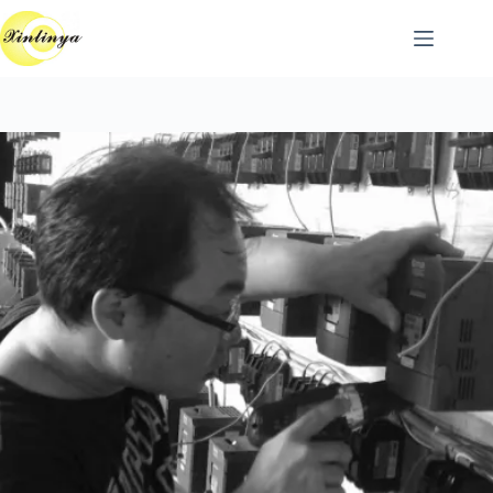
跳
至
主
要
內
容