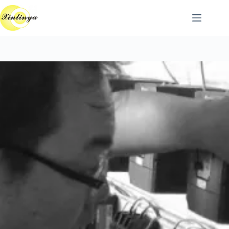
跳
至
主
要
內
容