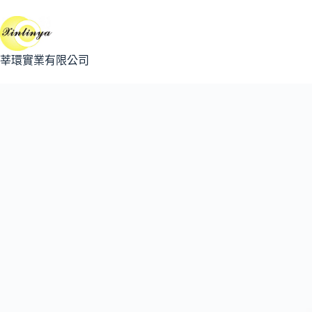
跳
至
主
要
莘環實業有限公司
內
容