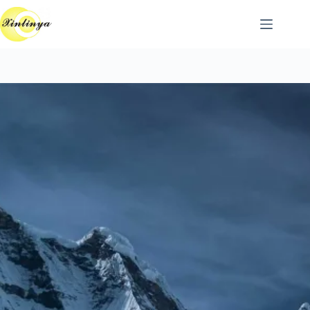
跳
至
主
要
內
容