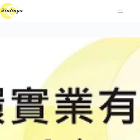
跳
至
主
要
內
容