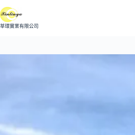
跳
至
主
要
莘環實業有限公司
內
容