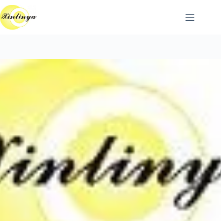
跳
至
主
要
內
容