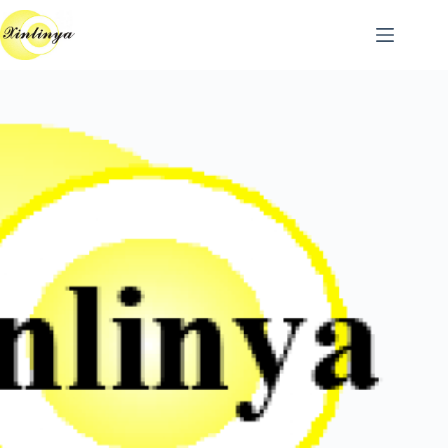
跳
至
主
要
內
容