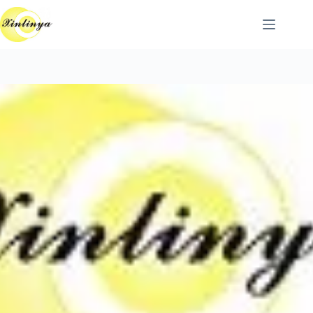
跳
至
主
要
內
容