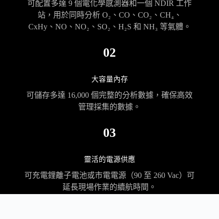
可配置多達 9 個電化學感測器和一個 NDIR 工作
站，用於同時分析 O₂、CO、CO₂、CH₄、
CxHy、NO、NO₂、SO₂、H₂S 和 NH₃ 等氣體。
02
大容量內存
可儲存多達 16,000 個完整的分析數據，確保高效
管理採集的數據。
03
靈活的電源供應
可充電鋰離子電池或市電電源（90 至 260 Vac）可
延長現場作業的續航時間。
04