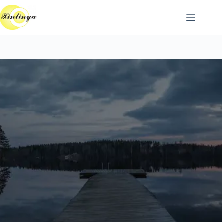
跳
至
主
要
內
容